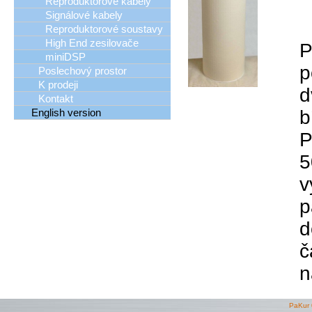
Reproduktorové kabely
Signálové kabely
Reproduktorové soustavy
High End zesilovače
P
miniDSP
p
Poslechový prostor
K prodeji
d
Kontakt
English version
b
P
5
v
p
d
č
n
PaKur 