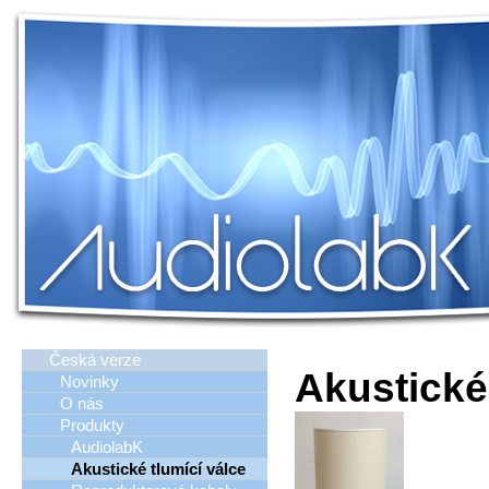
Česká verze
Akustické
Novinky
O nás
Produkty
AudiolabK
Akustické tlumící válce