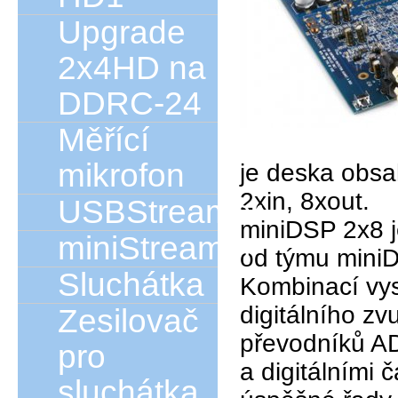
Upgrade
2x4HD na
DDRC-24
Měřící
mikrofon
je deska obsah
2xin, 8xout.
USBStreamer
miniDSP 2x8 je
miniStreamer
od týmu mini
Sluchátka
Kombinací vys
digitálního zv
Zesilovač
převodníků AD
pro
a digitálními 
sluchátka