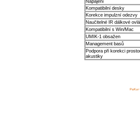
Napájení
Kompatibilní desky
Korekce impulzní odezvy
Naučitelné IR dálkové ovl
Kompatibilní s Win/Mac
UMIK-1 obsažen
Management basů
Podpora při korekci prost
akustiky
PaKur 