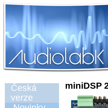
miniDSP 2
Česká
verze
Novinky