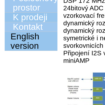
DSP 172 MHz -
prostor
24bitový ADC
vzorkovací fr
K prodeji
dynamický ro
Kontakt
dynamický ro
English
symetrické i 
version
svorkovnicích
Připojení I2S
miniAMP