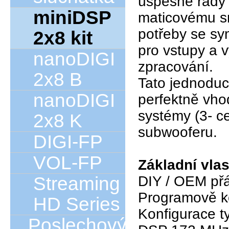
úspěšné řady 
miniDSP
maticovému sm
potřeby se sy
2x8 kit
pro vstupy a 
nanoDIGI
zpracování.
2x8 B
Tato jednoduc
nanoDIGI
perfektně vho
systémy (3- c
2x8 K
subwooferu.
DIGI-FP
VOL-FP
Základní vlas
Streaming
DIY / OEM přá
Programově ko
HD Series
Konfigurace t
Poslechový