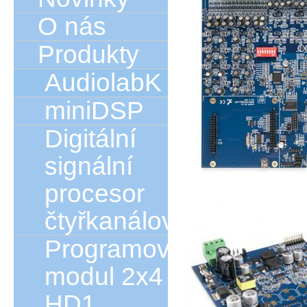
O nás
Produkty
AudiolabK
miniDSP
Digitální
signální
procesor
čtyřkanálový
Programový
modul 2x4
HD1