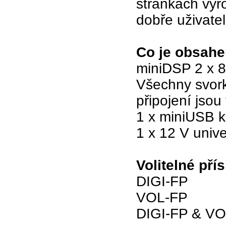
stránkách výro
dobře uživate
Co je obsah
miniDSP 2 x 8
Všechny svork
připojení jsou
1 x miniUSB k
1 x 12 V unive
Volitelné pří
DIGI-FP
VOL-FP
DIGI-FP & V