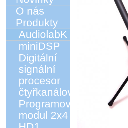
O nás
Produkty
AudiolabK
miniDSP
Digitální
signální
procesor
čtyřkanálový
Programový
modul 2x4
HD1