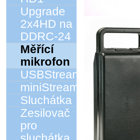
Upgrade
2x4HD na
DDRC-24
Měřící
mikrofon
USBStreamer
miniStreamer
Sluchátka
Zesilovač
pro
sluchátka