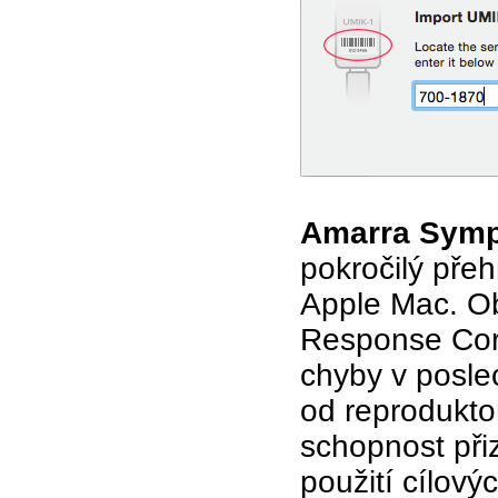
Amarra Sym
pokročilý pře
Apple Mac. O
Response Corr
chyby v posl
od reprodukto
schopnost při
použití cílovýc