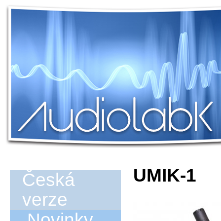
UMIK-1
Česká
verze
Novinky