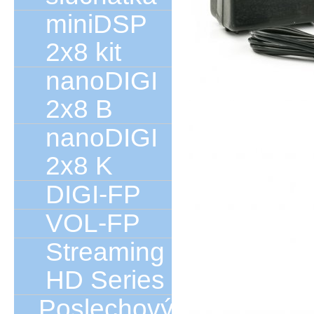
miniDSP
2x8 kit
nanoDIGI
2x8 B
nanoDIGI
2x8 K
DIGI-FP
VOL-FP
Streaming
HD Series
Poslechový