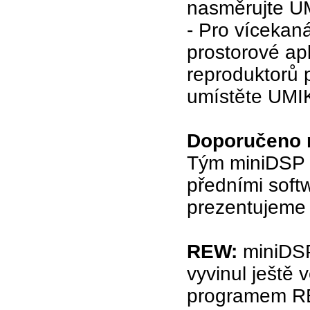
nasměrujte UM
- Pro vícekaná
prostorové apl
reproduktorů 
umístěte UMIK
Doporučeno n
Tým miniDSP v
předními softw
prezentujeme 
REW:
miniDSP
vyvinul ještě 
programem RE