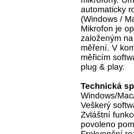
automaticky 
(Windows / Ma
Mikrofon je o
založeným na 
měření. V ko
měřicím softw
plug & play.
Technická sp
Windows/Mac/
Veškerý softw
Zvláštní funkc
povoleno pom
Frekvenční ro