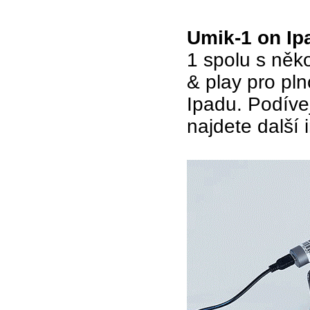
Umik-1 on Ip
1 spolu s něk
& play pro pl
Ipadu. Podívej
najdete další 