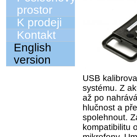
prostor
K prodeji
Kontakt
English
version
USB kalibrova
systému. Z ak
až po nahrává
hlučnost a př
spolehnout. Z
kompatibilitu
mikrofony. Umi