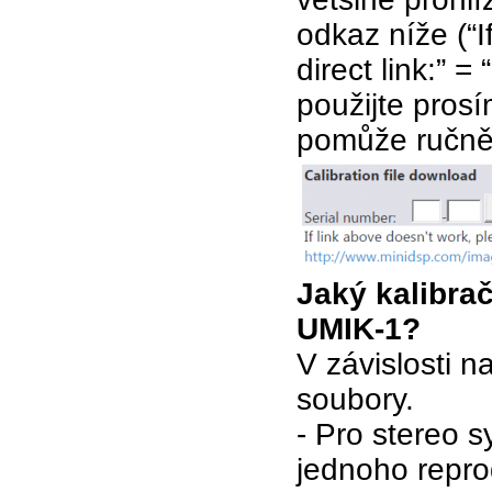
odkaz níže (“I
direct link:”
použijte prosí
pomůže ručně
Jaký kalibra
UMIK-1?
V závislosti n
soubory.
- Pro stereo s
jednoho repro