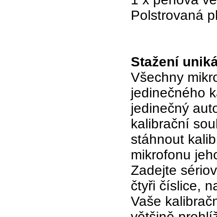
Polstrovaná p
Stažení unik
Všechny mikro
jedinečného ka
jedinečný aut
kalibrační so
stáhnout kalib
mikrofonu jeh
Zadejte sériové
čtyři číslice,
Vaše kalibrač
většině prohl